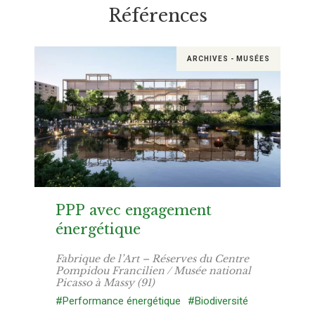
Références
ARCHIVES - MUSÉES
PPP avec engagement
énergétique
Fabrique de l’Art – Réserves du Centre
Pompidou Francilien / Musée national
Picasso à Massy (91)
#Performance énergétique
#Biodiversité