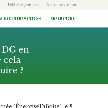
t
Téléchargements
Contactez-nous
AINES INTERVENTION
RÉFÉRENCES
n DG en
 cela
uire ?
rnée "ÉnergiseTaBoite" le 8