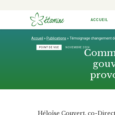
ACCUEIL
Aller
au
Accueil
»
Publications
»
Témoignage changement de 
contenu
POINT DE VUE
NOVEMBRE 2024
Commen
gouv
provo
Héloïse Couvert, co-Direct