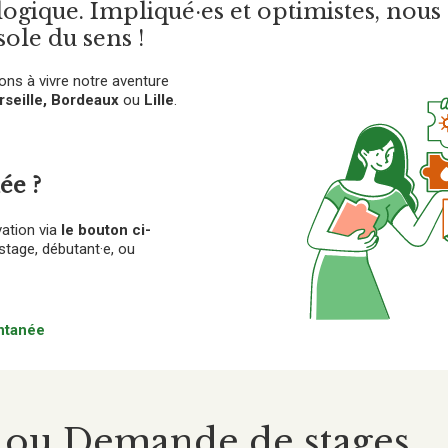
ologique. Impliqué·es et optimistes, nou
sole du sens !
tons à vivre notre aventure
rseille, Bordeaux
ou
Lille
.
ée ?
vation via
le bouton ci-
tage, débutant·e, ou
ntanée
i ou Demande de stages