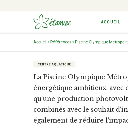
ACCUEIL
Aller
au
Accueil
»
Références
»
Piscine Olympique Métropolit
contenu
CENTRE AQUATIQUE
La Piscine Olympique Métrop
énergétique ambitieux, avec d
qu'une production photovolta
combinés avec le souhait d'i
également de réduire l'impac