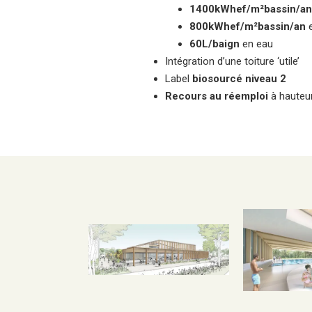
1400kWhef/m²bassin/an
800kWhef/m²bassin/an
e
60L/baign
en eau
Intégration d’une toiture ‘utile’
Label
biosourcé niveau 2
Recours au réemploi
à hauteur