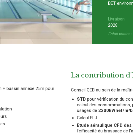
BET environ
Livraison
2028
Crédit photos :
La contribution d
0m + bassin annexe 25m pour
Conseil QEB au sein de la maîtr
STD
pour vérification du c
calcul des consommations, 
ulation
usages de
2200kWhef/m²b
eurs
Calcul FLJ
ces
Etude aéraulique CFD des 
l’efficacité du brassage de l’a