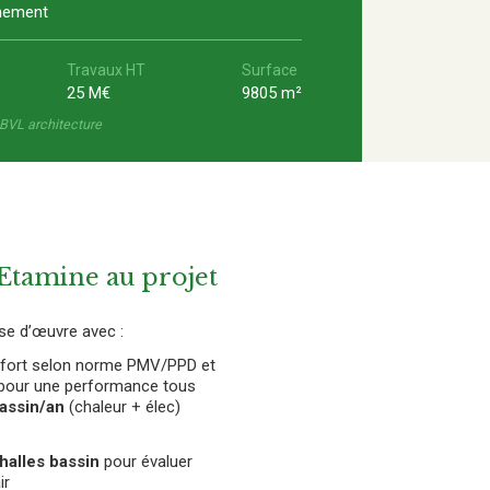
nement
Travaux HT
Surface
25 M€
9805 m²
 BVL architecture
'Etamine au projet
ise d’œuvre avec :
onfort selon norme PMV/PPD et
pour une performance tous
assin/an
(chaleur + élec)
halles bassin
pour évaluer
ir