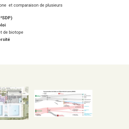
bone et comparaison de plusieurs
m²SDP)
loi
et de biotope
ersité