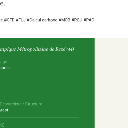
e.
ue
#CFD
#FLJ
#Calcul carbone
#MOB
#RCU
#PAC
mpique Métropolitaine de Rezé (44)
rage
opole
 Economiste / Structure
Arest
INE