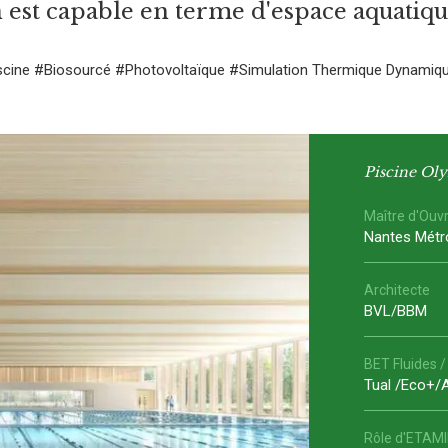
 est capable en terme d'espace aquatiqu
scine
#Biosourcé
#Photovoltaïque
#Simulation Thermique Dynamiq
Piscine Oly
Maître d'Ouv
Nantes Métr
Architecte
BVL/BBM
BET Fluides /
Tual /Eco+/
Rôle d'ETAM