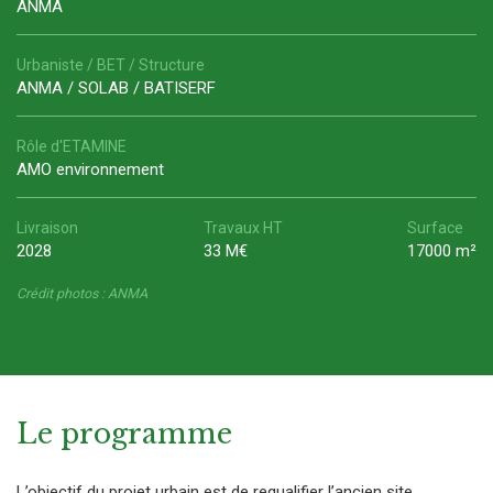
ANMA
Urbaniste / BET / Structure
ANMA / SOLAB / BATISERF
Rôle d'ETAMINE
AMO environnement
Livraison
Travaux HT
Surface
2028
33 M€
17000 m²
Crédit photos : ANMA
Le programme
L’objectif du projet urbain est de requalifier l’ancien site