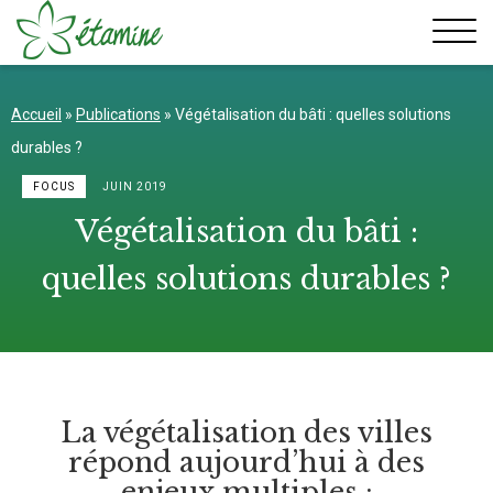
Aller
au
contenu
Accueil
»
Publications
»
Végétalisation du bâti : quelles solutions
durables ?
FOCUS
JUIN 2019
Végétalisation du bâti :
quelles solutions durables ?
La végétalisation des villes
répond aujourd’hui à des
enjeux multiples :