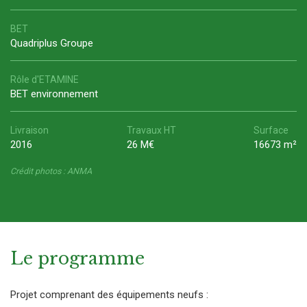
BET
Quadriplus Groupe
Rôle d'ETAMINE
BET environnement
Livraison
Travaux HT
Surface
2016
26 M€
16673 m²
Crédit photos : ANMA
Le programme
Projet comprenant des équipements neufs :