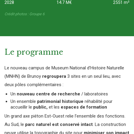
2028
14.7 M€
2551 m²
Crédit photos : Groupe 6
Le programme
Le nouveau campus de Museum National d’Histoire Naturelle
(MNHN) de Brunoy
regroupera
3 sites en un seul lieu, avec
deux pôles complémentaires :
Un
nouveau centre de recherche
/ laboratoires
Un ensemble
patrimonial historique
réhabilité pour
accueillir le
public,
et les
espaces de formation
Un grand axe piéton Est-Ouest relie l’ensemble des fonctions.
Au Sud, le
parc naturel est conservé intact
. La construction
neuve utilise la topographie du site pour
minimiser son impact