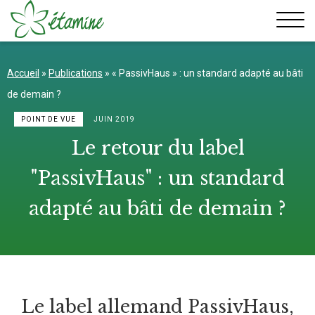
Aller
au
contenu
Accueil
»
Publications
»
« PassivHaus » : un standard adapté au bâti
de demain ?
POINT DE VUE
JUIN 2019
Le retour du label
"PassivHaus" : un standard
adapté au bâti de demain ?
Le label allemand PassivHaus,