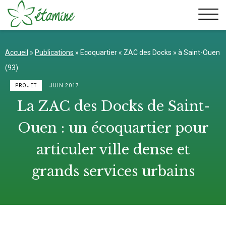
Aller
au
contenu
Accueil
»
Publications
»
Ecoquartier « ZAC des Docks » à Saint-Ouen
(93)
PROJET
JUIN 2017
La ZAC des Docks de Saint-
Ouen : un écoquartier pour
articuler ville dense et
grands services urbains